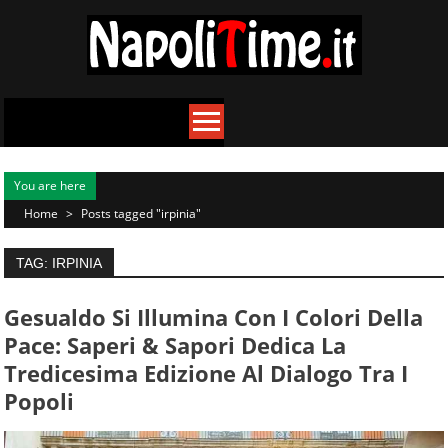
Skip
to
content
You are here
Home
>
Posts tagged "irpinia"
TAG: IRPINIA
Gesualdo Si Illumina Con I Colori Della
Pace: Saperi & Sapori Dedica La
Tredicesima Edizione Al Dialogo Tra I
Popoli