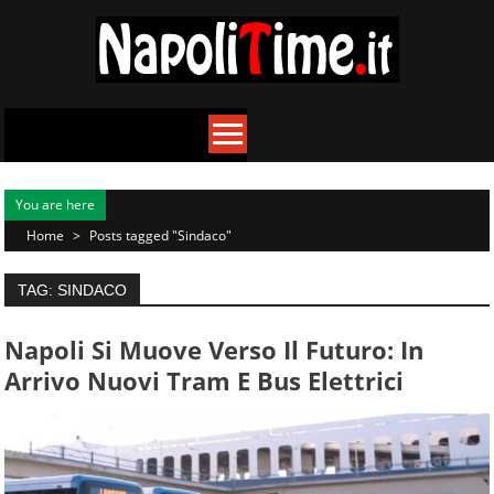
Skip
to
content
You are here
Home
>
Posts tagged "Sindaco"
TAG: SINDACO
Napoli Si Muove Verso Il Futuro: In
Arrivo Nuovi Tram E Bus Elettrici