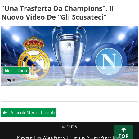
“Una Trasferta Da Champions”, Il
Nuovo Video De “gli Scusateci”
Idee In Corto
0
Navigazione
Articoli Meno Recenti
articoli
© 2026
TOP
Powered by
WordPress
| Theme:
AccessPress Mag