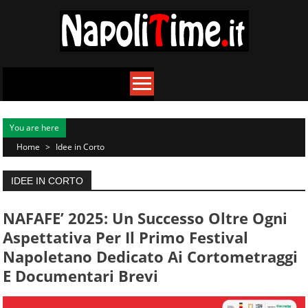
Skip
to
content
You are here
Home
>
Idee in Corto
IDEE IN CORTO
NAFAFE’ 2025: Un Successo Oltre Ogni
Aspettativa Per Il Primo Festival
Napoletano Dedicato Ai Cortometraggi
E Documentari Brevi