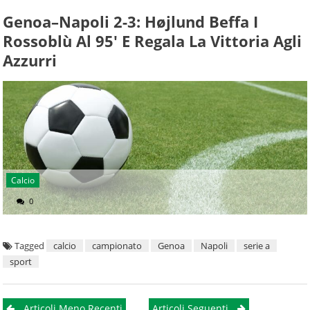
Genoa–Napoli 2-3: Højlund Beffa I
Rossoblù Al 95′ E Regala La Vittoria Agli
Azzurri
Calcio
0
Tagged
calcio
campionato
Genoa
Napoli
serie a
sport
Navigazione
Articoli Meno Recenti
Articoli Seguenti