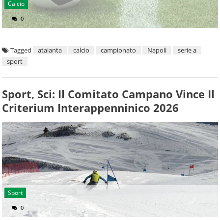
Calcio
0
Tagged
atalanta
calcio
campionato
Napoli
serie a
sport
Sport, Sci: Il Comitato Campano Vince Il
Criterium Interappenninico 2026
Sport
0