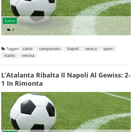
Calcio
0
Tagged
calcio
campionato
Napoli
serie a
sport
stadio
verona
L’Atalanta Ribalta Il Napoli Al Gewiss: 2-
1 In Rimonta