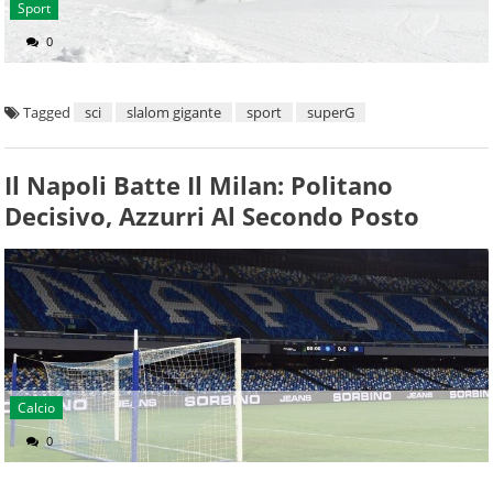
Sport
0
Tagged
sci
slalom gigante
sport
superG
Il Napoli Batte Il Milan: Politano
Decisivo, Azzurri Al Secondo Posto
Calcio
0