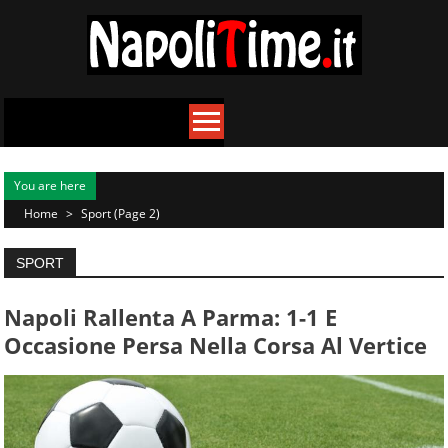
Skip
to
content
You are here
Home
>
Sport
(Page 2)
SPORT
Napoli Rallenta A Parma: 1-1 E
Occasione Persa Nella Corsa Al Vertice