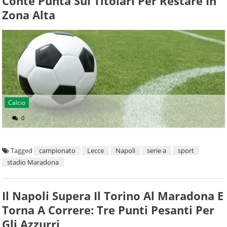
Conte Punta Sui Titolari Per Restare In
Zona Alta
Calcio
0
Tagged
campionato
Lecce
Napoli
serie a
sport
stadio Maradona
Il Napoli Supera Il Torino Al Maradona E
Torna A Correre: Tre Punti Pesanti Per
Gli Azzurri