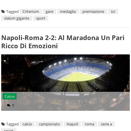
Tagged
Criterium
gare
medaglia
premiazione
sci
slalom gigante
sport
Napoli-Roma 2-2: Al Maradona Un Pari
Ricco Di Emozioni
Calcio
0
Tagged
calcio
campionato
Napoli
roma
serie a
sport